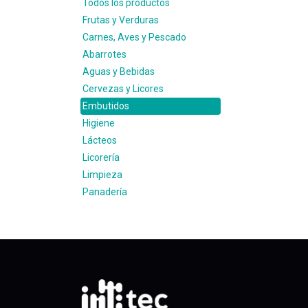
Todos los productos
Frutas y Verduras
Carnes, Aves y Pescado
Abarrotes
Aguas y Bebidas
Cervezas y Licores
Embutidos
Higiene
Lácteos
Licorería
Limpieza
Panadería