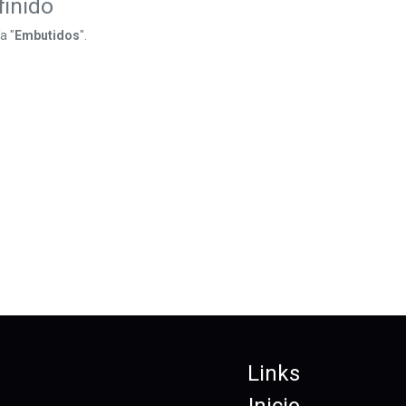
finido
a "
Embutidos
".
Links